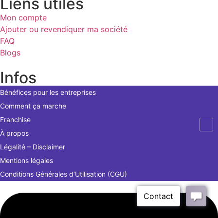
Liens utiles
Mon compte
Ajouter ou revendiquer ma société
FAQ
Blogs
Infos
Bénéfices pour les entreprises
Comment ça marche
Franchise
À propos
Légalité – Disclaimer
Mentions légales
Conditions Générales d’Utilisation (CGU)