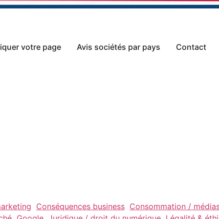
iquer votre page
Avis sociétés par pays
Contact
arketing
Conséquences business
Consommation / média
ché
Google
Juridique / droit du numérique
Légalité & éth