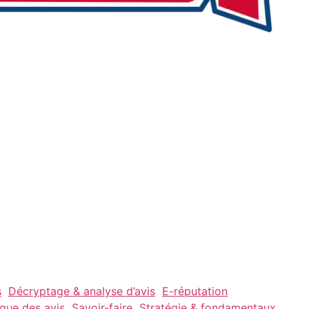
s
Décryptage & analyse d’avis
E-réputation
ique des avis
Savoir-faire
Stratégie & fondamentaux