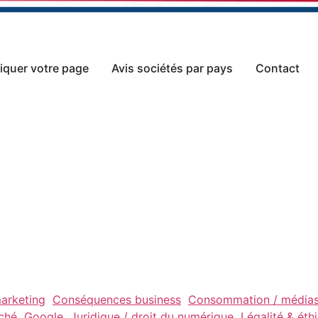
iquer votre page
Avis sociétés par pays
Contact
arketing
Conséquences business
Consommation / média
ché
Google
Juridique / droit du numérique
Légalité & éth