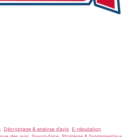
s
Décryptage & analyse d’avis
E-réputation
ique des avis
Savoir-faire
Stratégie & fondamentaux