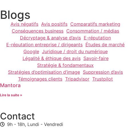
Blogs
Avis négatifs
Avis positifs
Comparatifs marketing
Conséquences business
Consommation / médias
Décryptage & analyse d’avis
E-réputation
E-réputation entreprise / dirigeants
Études de marché
Google
Juridique / droit du numérique
Légalité & éthique des avis
Savoir-faire
Stratégie & fondamentaux
Stratégies d’optimisation d’image
Suppression d’avis
Témoignages clients
Tripadvisor
Trustpilot
Mantora
Lire la suite »
Contact
9h - 18h, Lundi - Vendredi