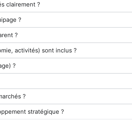
és clairement ?
uipage ?
arent ?
mie, activités) sont inclus ?
age) ?
 marchés ?
eloppement stratégique ?