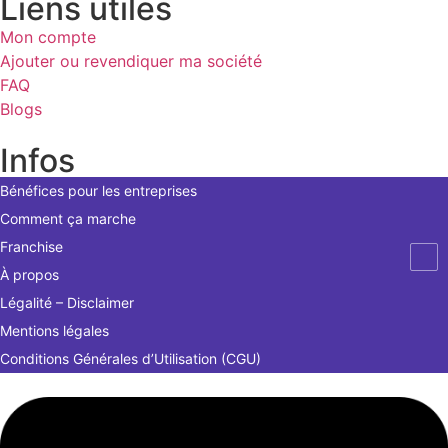
Liens utiles
Mon compte
Ajouter ou revendiquer ma société
FAQ
Blogs
Infos
Bénéfices pour les entreprises
Comment ça marche
Franchise
À propos
Légalité – Disclaimer
Mentions légales
Conditions Générales d’Utilisation (CGU)