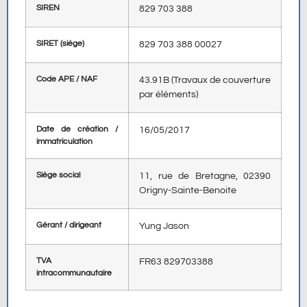
SIREN
829 703 388
SIRET (siège)
829 703 388 00027
Code APE / NAF
43.91B (Travaux de couverture
par éléments)
Date de création /
16/05/2017
immatriculation
Siège social
11, rue de Bretagne, 02390
Origny-Sainte-Benoite
Gérant / dirigeant
Yung Jason
TVA
FR63 829703388
intracommunautaire