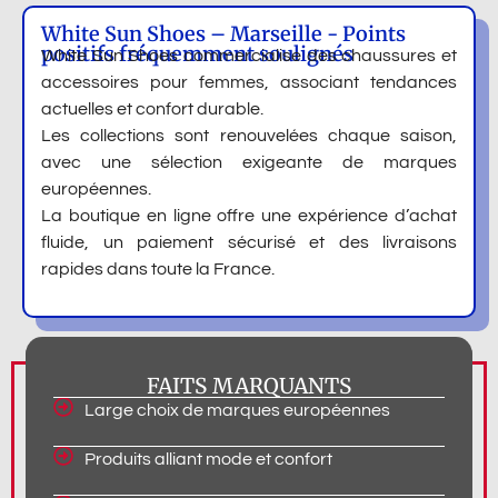
White Sun Shoes – Marseille - Points
positifs fréquemment soulignés
White Sun Shoes commercialise des chaussures et
accessoires pour femmes, associant tendances
actuelles et confort durable.
Les collections sont renouvelées chaque saison,
avec une sélection exigeante de marques
européennes.
La boutique en ligne offre une expérience d’achat
fluide, un paiement sécurisé et des livraisons
rapides dans toute la France.
FAITS MARQUANTS
Large choix de marques européennes
Produits alliant mode et confort