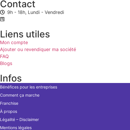
Contact
9h - 18h, Lundi - Vendredi
Formulaire de contact
Liens utiles
Mon compte
Ajouter ou revendiquer ma société
FAQ
Blogs
Infos
Bénéfices pour les entreprises
Comment ça marche
Franchise
À propos
Légalité – Disclaimer
Mentions légales