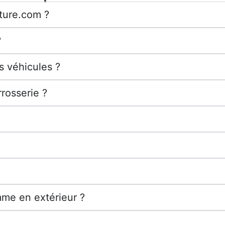
iture.com ?
?
s véhicules ?
rosserie ?
mme en extérieur ?